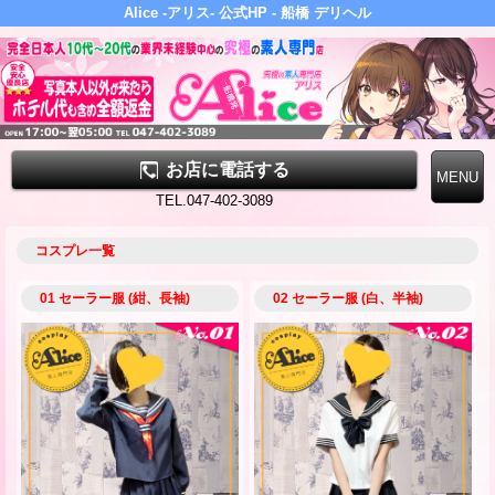
Alice -アリス- 公式HP - 船橋 デリヘル
お店に電話する
TEL.047-402-3089
コスプレ一覧
01 セーラー服 (紺、長袖)
02 セーラー服 (白、半袖)